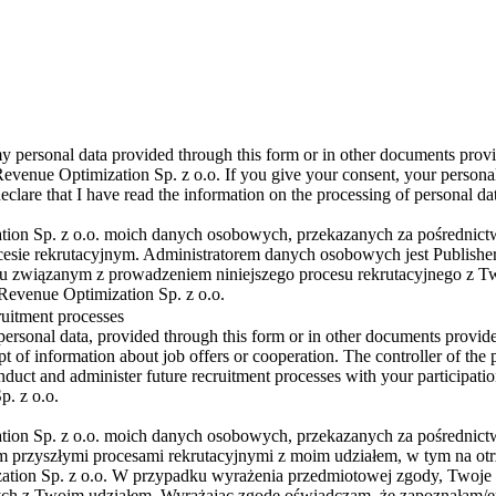
y personal data provided through this form or in other documents provid
 Revenue Optimization Sp. z o.o. If you give your consent, your personal 
declare that I have read the information on the processing of personal d
tion Sp. z o.o. moich danych osobowych, przekazanych za pośrednict
sie rekrutacyjnym. Administratorem danych osobowych jest Publishe
u związanym z prowadzeniem niniejszego procesu rekrutacyjnego z T
Revenue Optimization Sp. z o.o.
ruitment processes
ersonal data, provided through this form or in other documents provide
pt of information about job offers or cooperation. The controller of the
nduct and administer future recruitment processes with your participatio
p. z o.o.
tion Sp. z o.o. moich danych osobowych, przekazanych za pośrednict
przyszłymi procesami rekrutacyjnymi z moim udziałem, w tym na otrz
zation Sp. z o.o. W przypadku wyrażenia przedmiotowej zgody, Twoj
ych z Twoim udziałem. Wyrażając zgodę oświadczam, że zapoznałam/e