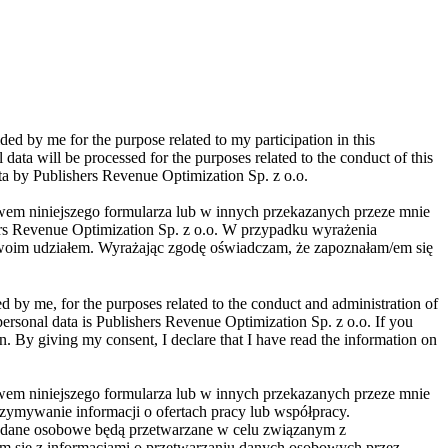
ed by me for the purpose related to my participation in this
data will be processed for the purposes related to the conduct of this
ata by Publishers Revenue Optimization Sp. z o.o.
wem niniejszego formularza lub w innych przekazanych przeze mnie
rs Revenue Optimization Sp. z o.o. W przypadku wyrażenia
woim udziałem. Wyrażając zgodę oświadczam, że zapoznałam/em się
d by me, for the purposes related to the conduct and administration of
 personal data is Publishers Revenue Optimization Sp. z o.o. If you
n. By giving my consent, I declare that I have read the information on
wem niniejszego formularza lub w innych przekazanych przeze mnie
ymywanie informacji o ofertach pracy lub współpracy.
e dane osobowe będą przetwarzane w celu związanym z
m się z informacjami o przetwarzaniu danych osobowych przez