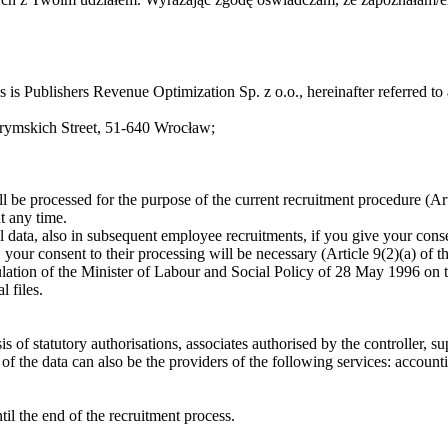
ss is Publishers Revenue Optimization Sp. z o.o., hereinafter referred to
ierymskich Street, 51-640 Wrocław;
will be processed for the purpose of the current recruitment procedure (A
t any time.
l data, also in subsequent employee recruitments, if you give your con
, your consent to their processing will be necessary (Article 9(2)(a) o
lation of the Minister of Labour and Social Policy of 28 May 1996 on th
 files.
is of statutory authorisations, associates authorised by the controller, su
f the data can also be the providers of the following services: accountin
til the end of the recruitment process.