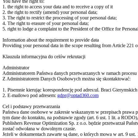
You have the right to:
1. the right to access your data and to receive a copy of it
2. the right to rectify (amend) your personal data;
3. The right to restrict the processing of your personal data;
4. The right to erasure of your personal data;
5. right to lodge a complaint to the President of the Office for Person
Information about the requirement to provide data
Providing your personal data in the scope resulting from Article 221 of
Klauzula informacyjna do celów rekrutacji
Administrator
Administratorem Państwa danych przetwarzanych w ramach procesu re
Z Administratorem Danych Osobowych można się skontaktować:
1. Pisemnie kierując korespondencję pod adres:ul. Braci Gierymskic
2. E-mailowo pod adresem:
gdpr@optad360.com
Cel i podstawy przetwarzania
Państwa dane osobowe w zakresie wskazanym w przepisach prawa prac
tym dane do kontaktu, na podstawie zgody (art. 6 ust. 1 lit. a ROD
Publishers Revenue Optimization Sp. z o.o. będzie przetwarzał Pańs
zostać odwołana w dowolnym czasie.
Jeżeli w dokumentach zawarte są dane, o których mowa w art. 9 ust