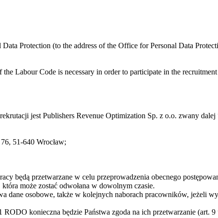
al Data Protection (to the address of the Office for Personal Data Prote
 the Labour Code is necessary in order to participate in the recruitment
krutacji jest Publishers Revenue Optimization Sp. z o.o. zwany dale
h 76, 51-640 Wrocław;
y będą przetwarzane w celu przeprowadzenia obecnego postępowania r
O), która może zostać odwołana w dowolnym czasie.
twa dane osobowe, także w kolejnych naborach pracowników, jeżeli wyra
. 1 RODO konieczna będzie Państwa zgoda na ich przetwarzanie (art. 