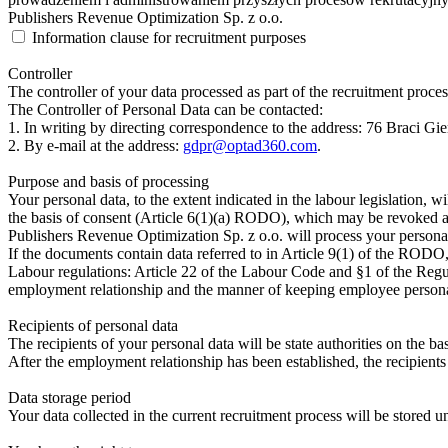
Publishers Revenue Optimization Sp. z o.o.
Information clause for recruitment purposes
Controller
The controller of your data processed as part of the recruitment proce
The Controller of Personal Data can be contacted:
1. In writing by directing correspondence to the address: 76 Braci G
2. By e-mail at the address:
gdpr@optad360.com
.
Purpose and basis of processing
Your personal data, to the extent indicated in the labour legislation, 
the basis of consent (Article 6(1)(a) RODO), which may be revoked a
Publishers Revenue Optimization Sp. z o.o. will process your persona
If the documents contain data referred to in Article 9(1) of the RODO
Labour regulations: Article 22 of the Labour Code and §1 of the Regu
employment relationship and the manner of keeping employee personal
Recipients of personal data
The recipients of your personal data will be state authorities on the bas
After the employment relationship has been established, the recipients o
Data storage period
Your data collected in the current recruitment process will be stored un