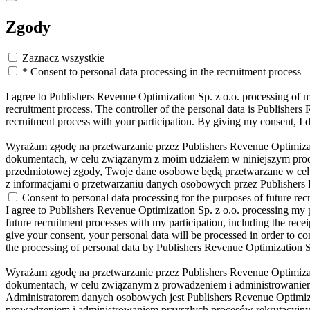
Zgody
Zaznacz wszystkie
* Consent to personal data processing in the recruitment process
I agree to Publishers Revenue Optimization Sp. z o.o. processing of m
recruitment process. The controller of the personal data is Publishers
recruitment process with your participation. By giving my consent, I 
Wyrażam zgodę na przetwarzanie przez Publishers Revenue Optimiza
dokumentach, w celu związanym z moim udziałem w niniejszym proce
przedmiotowej zgody, Twoje dane osobowe będą przetwarzane w cel
z informacjami o przetwarzaniu danych osobowych przez Publishers 
Consent to personal data processing for the purposes of future rec
I agree to Publishers Revenue Optimization Sp. z o.o. processing my p
future recruitment processes with my participation, including the recei
give your consent, your personal data will be processed in order to co
the processing of personal data by Publishers Revenue Optimization S
Wyrażam zgodę na przetwarzanie przez Publishers Revenue Optimiza
dokumentach, w celu związanym z prowadzeniem i administrowaniem 
Administratorem danych osobowych jest Publishers Revenue Optimi
prowadzeniem i administrowaniem przyszłych procesów rekrutacyjn